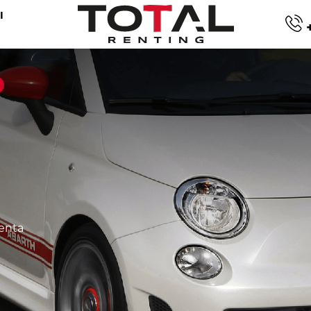
I
+
enta