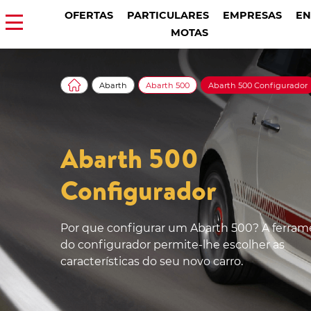
OFERTAS
PARTICULARES
EMPRESAS
EN
MOTAS
Abarth
Abarth 500
Abarth 500 Configurador
Abarth 500
Configurador
Por que configurar um Abarth 500? A ferram
do configurador permite-lhe escolher as
características do seu novo carro.