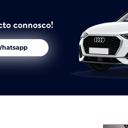
cto connosco!
hatsapp