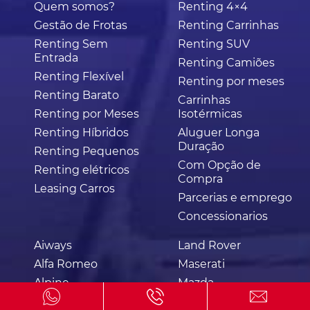
Quem somos?
Renting 4×4
Gestão de Frotas
Renting Carrinhas
Renting Sem
Renting SUV
Entrada
Renting Camiões
Renting Flexível
Renting por meses
Renting Barato
Carrinhas
Renting por Meses
Isotérmicas
Renting Híbridos
Aluguer Longa
Duração
Renting Pequenos
Com Opção de
Renting elétricos
Compra
Leasing Carros
Parcerias e emprego
Concessionarios
Aiways
Land Rover
Alfa Romeo
Maserati
Alpine
Mazda
Aston Martin
Mini