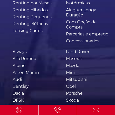
Renting por Meses
Isotérmicas
Renting Híbridos
Aluguer Longa
Duração
Renting Pequenos
Com Opção de
Renting elétricos
Compra
Leasing Carros
Parcerias e emprego
Concessionarios
Aiways
Land Rover
Alfa Romeo
Maserati
Alpine
Mazda
Aston Martin
Mini
Audi
Mitsubishi
Bentley
Opel
Dacia
Porsche
DFSK
Skoda
DS
Smart
Ferrari
Ssangyong