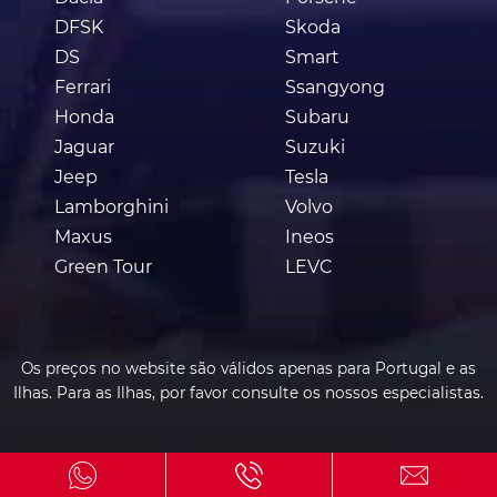
DFSK
Skoda
DS
Smart
Ferrari
Ssangyong
Honda
Subaru
Jaguar
Suzuki
Jeep
Tesla
Lamborghini
Volvo
Maxus
Ineos
Green Tour
LEVC
Os preços no website são válidos apenas para Portugal e as
Ilhas. Para as Ilhas, por favor consulte os nossos especialistas.
© 2020 - 2026 Total Renting
Parcerias e Emprego
|
Aviso legal e Privacidade
|
Política de