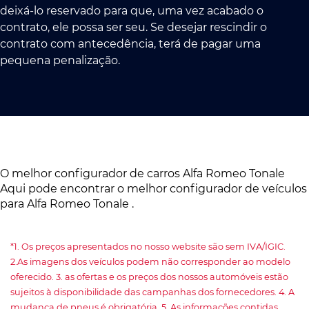
deixá-lo reservado para que, uma vez acabado o
contrato, ele possa ser seu. Se desejar rescindir o
contrato com antecedência, terá de pagar uma
pequena penalização.
O melhor configurador de carros Alfa Romeo Tonale
Aqui pode encontrar o melhor configurador de veículos
para Alfa Romeo Tonale .
*1. Os preços apresentados no nosso website são sem IVA/IGIC.
2.As imagens dos veículos podem não corresponder ao modelo
oferecido. 3. as ofertas e os preços dos nossos automóveis estão
sujeitos à disponibilidade das campanhas dos fornecedores. 4. A
mudança de pneus é obrigatória. 5. As informações contidas