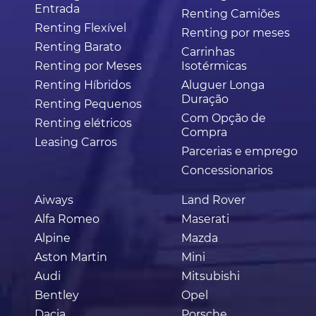
Entrada
Renting Camiões
Renting Flexível
Renting por meses
Renting Barato
Carrinhas
Renting por Meses
Isotérmicas
Renting Híbridos
Aluguer Longa
Duração
Renting Pequenos
Com Opção de
Renting elétricos
Compra
Leasing Carros
Parcerias e emprego
Concessionarios
Aiways
Land Rover
Alfa Romeo
Maserati
Alpine
Mazda
Aston Martin
Mini
Audi
Mitsubishi
Bentley
Opel
Dacia
Porsche