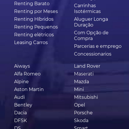
Renting Barato
Carrinhas
Renting por Meses
Isotérmicas
Renting Híbridos
Aluguer Longa
Duração
Renting Pequenos
Com Opção de
Renting elétricos
Compra
Leasing Carros
Parcerias e emprego
Concessionarios
Aiways
Land Rover
Alfa Romeo
Maserati
Alpine
Mazda
Aston Martin
Mini
Audi
Mitsubishi
Bentley
Opel
Dacia
Porsche
DFSK
Skoda
DS
Smart