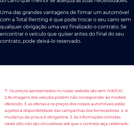
do carro que melhor se adequa às suas necessidades.
Uma das grandes vantagens de firmar um automóvel
com a Total Renting é que pode trocar o seu carro sem
qualquer obrigação uma vez finalizado o contrato. Se
encontrar o veículo que quiser antes do final do seu
contrato, pode deixá-lo reservado.
*1. Os preços apresentados no nosso website são sem IVA/IGIC.
2.As imagens dos veículos podem não corresponder ao modelo
oferecido. 3. as ofertas e os preços dos nossos automóveis estão
sujeitos à disponibilidade das campanhas dos fornecedores. 4. A
mudança de pneus é obrigatória. 5. As informações contidas
neste sítio não são vinculativas até que o contrato seja celebrado.