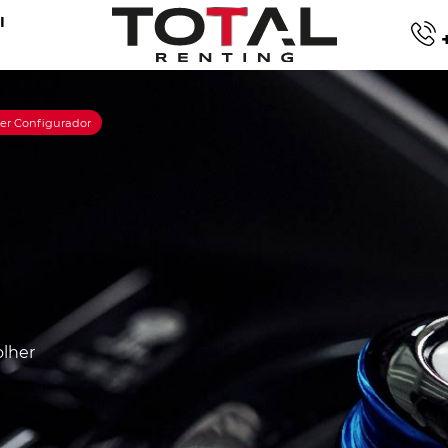
I
+
ner Configurador
olher