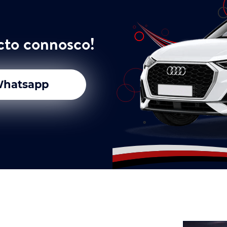
cto connosco!
hatsapp