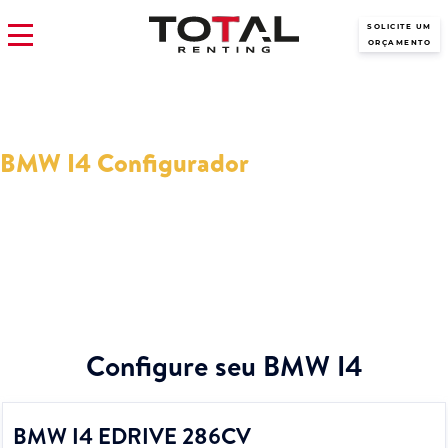
SOLICITE UM
ORÇAMENTO
BMW I4 Configurador
Por que configurar um BMW I4? A ferramenta do configurador
permite-lhe escolher as características do seu novo carro.
Configure seu BMW I4
BMW I4 EDRIVE 286CV