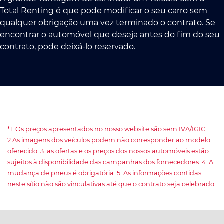
Total Renting é que pode modificar o seu carro sem
qualquer obrigação uma vez terminado o contrato. Se
encontrar o automóvel que deseja antes do fim do seu
contrato, pode deixá-lo reservado.
*1. Os preços apresentados no nosso website são sem IVA/IGIC.
2.As imagens dos veículos podem não corresponder ao modelo
oferecido. 3. as ofertas e os preços dos nossos automóveis estão
sujeitos à disponibilidade das campanhas dos fornecedores. 4. A
mudança de pneus é obrigatória. 5. As informações contidas
neste sítio não são vinculativas até que o contrato seja celebrado.