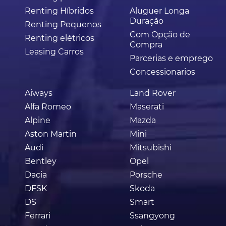
Renting Híbridos
Aluguer Longa
Duração
Renting Pequenos
Com Opção de
Renting elétricos
Compra
Leasing Carros
Parcerias e emprego
Concessionarios
Aiways
Land Rover
Alfa Romeo
Maserati
Alpine
Mazda
Aston Martin
Mini
Audi
Mitsubishi
Bentley
Opel
Dacia
Porsche
DFSK
Skoda
DS
Smart
Ferrari
Ssangyong