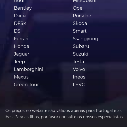
Audi
Mitsubishi
Bentley
Opel
Dacia
Porsche
DFSK
Skoda
DS
Smart
Ferrari
Ssangyong
Honda
Subaru
Jaguar
Suzuki
Jeep
Tesla
Lamborghini
Volvo
Maxus
Ineos
Green Tour
LEVC
Os preços no website são válidos apenas para Portugal e as
Ilhas. Para as Ilhas, por favor consulte os nossos especialistas.