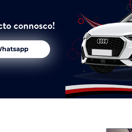
cto connosco!
hatsapp