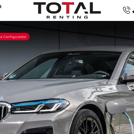
I
+
na Configurador
 A
olher