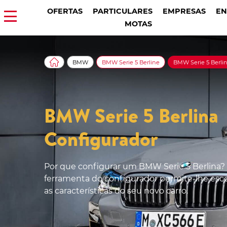
OFERTAS
PARTICULARES
EMPRESAS
EN
MOTAS
BMW
BMW Serie 5 Berline
BMW Serie 5 Berli
BMW Serie 5 Berlina
Configurador
Por que configurar um BMW Serie 5 Berlina?
ferramenta do configurador permite-lhe esc
as características do seu novo carro.