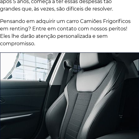
após 5 anos, começa a ter essas despesas tão
grandes que, às vezes, são difíceis de resolver.
Pensando em adquirir um carro Camiões Frigoríficos
em renting? Entre em contato com nossos peritos!
Eles lhe darão atenção personalizada e sem
compromisso.