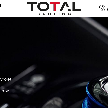
I
+
vrolet
ertas.