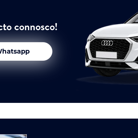
cto connosco!
hatsapp