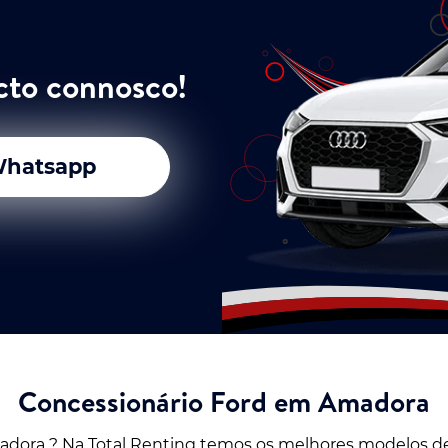
cto connosco!
hatsapp
Concessionário Ford em Amadora
adora ? Na Total Renting temos os melhores modelos d