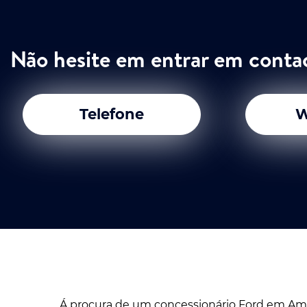
Não hesite em entrar em conta
Telefone
W
Á procura de um concessionário Ford em Am