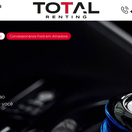
I
+
l
Concessionários Ford em Amadora
ao
e você