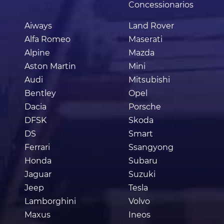
Concessionarios
Aiways
Land Rover
Alfa Romeo
Maserati
Alpine
Mazda
Aston Martin
Mini
Audi
Mitsubishi
Bentley
Opel
Dacia
Porsche
DFSK
Skoda
DS
Smart
Ferrari
Ssangyong
Honda
Subaru
Jaguar
Suzuki
Jeep
Tesla
Lamborghini
Volvo
Maxus
Ineos