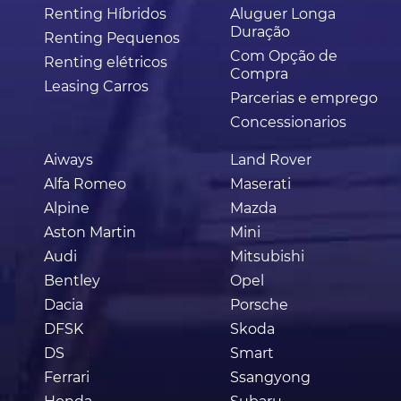
Renting Híbridos
Aluguer Longa
Duração
Renting Pequenos
Com Opção de
Renting elétricos
Compra
Leasing Carros
Parcerias e emprego
Concessionarios
Aiways
Land Rover
Alfa Romeo
Maserati
Alpine
Mazda
Aston Martin
Mini
Audi
Mitsubishi
Bentley
Opel
Dacia
Porsche
DFSK
Skoda
DS
Smart
Ferrari
Ssangyong