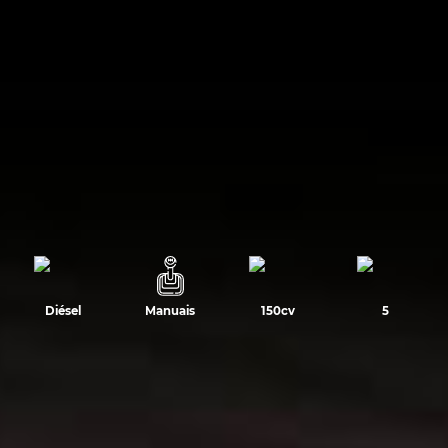
Diésel
Manuais
150cv
5