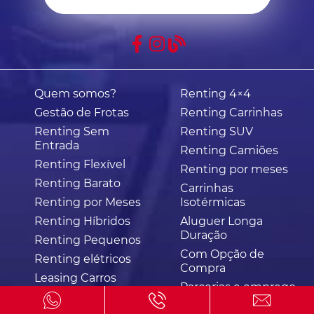
Quem somos?
Renting 4×4
Gestão de Frotas
Renting Carrinhas
Renting Sem
Renting SUV
Entrada
Renting Camiões
Renting Flexível
Renting por meses
Renting Barato
Carrinhas
Renting por Meses
Isotérmicas
Renting Híbridos
Aluguer Longa
Duração
Renting Pequenos
Com Opção de
Renting elétricos
Compra
Leasing Carros
Parcerias e emprego
Concessionarios