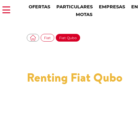
OFERTAS
PARTICULARES
EMPRESAS
EN
MOTAS
Fiat
Fiat Qubo
Renting Fiat Qubo
Veja nossos modelos Fiat Qubo disponíveis
atualmente em Renting com a melhor relaç
qualidade/preço.