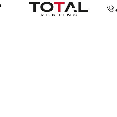
I
+
ão