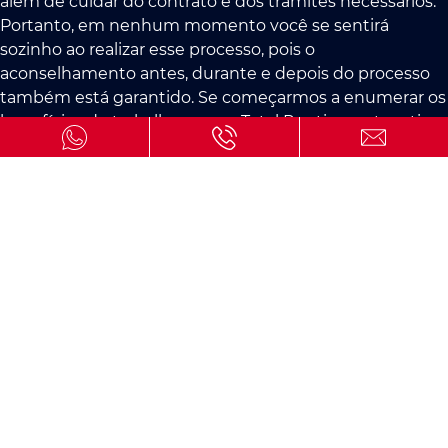
além de cuidar do contrato e dos trâmites necessários.
Portanto, em nenhum momento você se sentirá
sozinho ao realizar esse processo, pois o
aconselhamento antes, durante e depois do processo
também está garantido. Se começarmos a enumerar os
benefícios de trabalhar com a Total Renting, este artigo
se tornaria realmente tedioso de ler, então
mencionaremos apenas alguns, como a experiência e
os agentes especializados que fazem parte da equipe
da Total Renting em questões de seguros, que
garantirão a melhor apólice que se adapte
perfeitamente às suas necessidades. A independência
da Total Renting, por não manter vínculos com
nenhuma outra empresa, permite ser totalmente
objetiva e imparcial ao recomendar ao cliente uma
seguradora que possa se adaptar perfeitamente à
situação e necessidades do cliente.