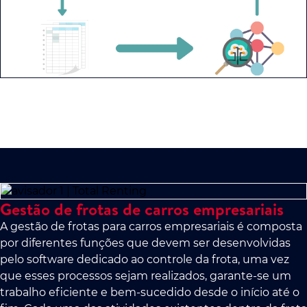
Gestão de frotas de carros empresariais
A gestão de frotas para carros empresariais é composta
por diferentes funções que devem ser desenvolvidas
pelo software dedicado ao controle da frota, uma vez
que esses processos sejam realizados, garante-se um
trabalho eficiente e bem-sucedido desde o início até o