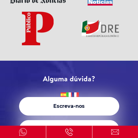
Alguma dúvida?
Escreva-nos
Ligue-nos ao +351 935 134 812