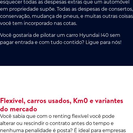
esquecer todas as despesas extras que um automóvel
em propriedade supõe. Todas as despesas de consertos,
conservação, mudança de pneus, e muitas outras coisas
você tem incorporado nas cotas.
Você gostaria de pilotar um carro Hyundai I40 sem
pagar entrada e com tudo contido? Ligue para nós!
Flexível, carros usados, Km0 e variantes
do mercado
Você sabia que com o renting flexível você pode
alterar ou rescindir o contrato antes do tempo e
nenhuma penalidade é posta? É ideal para empresas