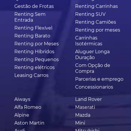
Gestão de Frotas
Renting Carrinhas
Renting Sem
Renting SUV
Entrada
Renting Camiões
Renting Flexível
Renting por meses
Renting Barato
Carrinhas
Renting por Meses
Isotérmicas
Renting Híbridos
Aluguer Longa
Duração
Renting Pequenos
Com Opção de
Renting elétricos
Compra
Leasing Carros
Parcerias e emprego
Concessionarios
Aiways
Land Rover
Alfa Romeo
Maserati
Alpine
Mazda
Aston Martin
Mini
Audi
Mitsubishi