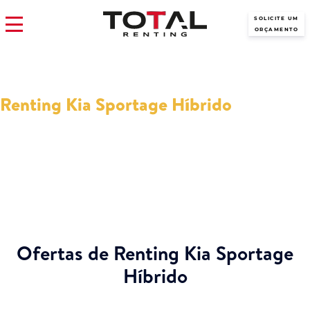
SOLICITE UM
ORÇAMENTO
Renting Kia Sportage Híbrido
Em Total Renting encontrará as melhores ofertas de Renting Kia
Sportage Híbrido do mercado. Além do mais, lhe ajudaremos com
todas as dúvidas que possam surgir.
Ofertas de Renting Kia Sportage
Híbrido