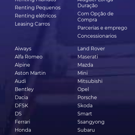
Duração
Renting Pequenos
Com Opção de
Renting elétricos
Compra
Leasing Carros
Parcerias e emprego
Concessionarios
Aiways
Land Rover
Alfa Romeo
Maserati
Alpine
Mazda
Aston Martin
Mini
Audi
Mitsubishi
Bentley
Opel
Dacia
Porsche
DFSK
Skoda
DS
Smart
Ferrari
Ssangyong
Honda
Subaru