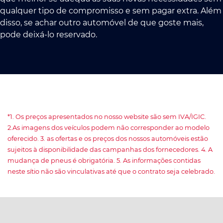
qualquer tipo de compromisso e sem pagar extra. Além
disso, se achar outro automóvel de que goste mais,
pode deixá-lo reservado.
*1. Os preços apresentados no nosso website são sem IVA/IGIC.
2.As imagens dos veículos podem não corresponder ao modelo
oferecido. 3. as ofertas e os preços dos nossos automóveis estão
sujeitos à disponibilidade das campanhas dos fornecedores. 4. A
mudança de pneus é obrigatória. 5. As informações contidas
neste sítio não são vinculativas até que o contrato seja celebrado.