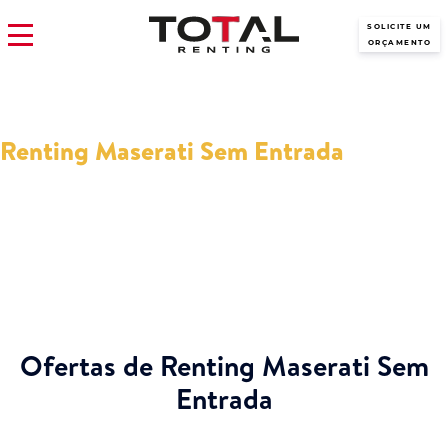
SOLICITE UM
ORÇAMENTO
Renting Maserati Sem Entrada
Modelos Maserati Sem Entrada em Renting com os melhores
preços? Estão aqui na Total Renting, veja nossas ofertas disponíveis
no momento.
Ofertas de Renting Maserati Sem
Entrada