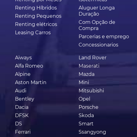
Renting Híbridos
Aluguer Longa
Duração
Renting Pequenos
Com Opção de
Renting elétricos
Compra
Leasing Carros
Parcerias e emprego
Concessionarios
Aiways
Land Rover
Alfa Romeo
Maserati
Alpine
Mazda
Aston Martin
Mini
Audi
Mitsubishi
Bentley
Opel
Dacia
Porsche
DFSK
Skoda
DS
Smart
Ferrari
Ssangyong