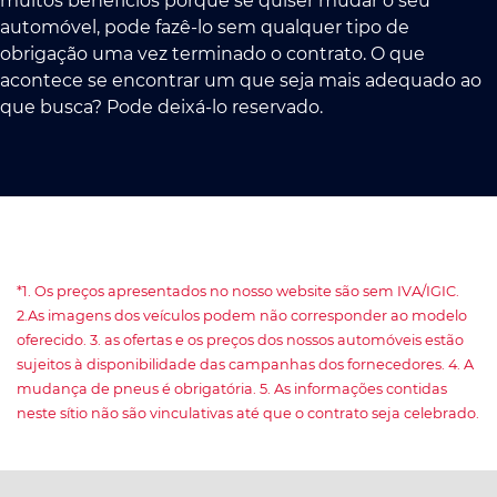
muitos benefícios porque se quiser mudar o seu
automóvel, pode fazê-lo sem qualquer tipo de
obrigação uma vez terminado o contrato. O que
acontece se encontrar um que seja mais adequado ao
que busca? Pode deixá-lo reservado.
*1. Os preços apresentados no nosso website são sem IVA/IGIC.
2.As imagens dos veículos podem não corresponder ao modelo
oferecido. 3. as ofertas e os preços dos nossos automóveis estão
sujeitos à disponibilidade das campanhas dos fornecedores. 4. A
mudança de pneus é obrigatória. 5. As informações contidas
neste sítio não são vinculativas até que o contrato seja celebrado.