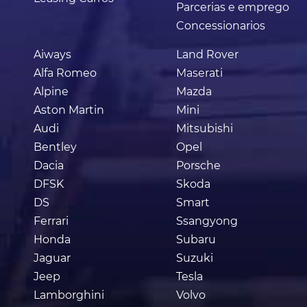
Parcerias e emprego
Concessionarios
Aiways
Land Rover
Alfa Romeo
Maserati
Alpine
Mazda
Aston Martin
Mini
Audi
Mitsubishi
Bentley
Opel
Dacia
Porsche
DFSK
Skoda
DS
Smart
Ferrari
Ssangyong
Honda
Subaru
Jaguar
Suzuki
Jeep
Tesla
Lamborghini
Volvo