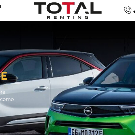
I
+
-E
ore
á como