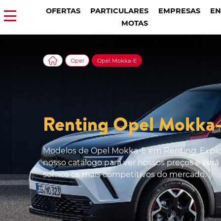
OFERTAS
PARTICULARES
EMPRESAS
EN
MOTAS
Opel
Opel Mokka-E
Renting Opel Mokka
Modelos de Opel Mokka-E em Renting. Expl
nosso catálogo para ver nossos preços e ver
somos os mais competitivos do mercado.