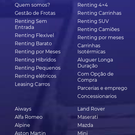
Quem somos?
Renting 4×4
Gestão de Frotas
Renting Carrinhas
Renting Sem
Renting SUV
Entrada
Renting Camiões
Renting Flexível
Renting por meses
Renting Barato
Carrinhas
Renting por Meses
Isotérmicas
Renting Híbridos
Aluguer Longa
Duração
Renting Pequenos
Com Opção de
Renting elétricos
Compra
Leasing Carros
Parcerias e emprego
Concessionarios
Aiways
Land Rover
Alfa Romeo
Maserati
Alpine
Mazda
Aston Martin
Mini