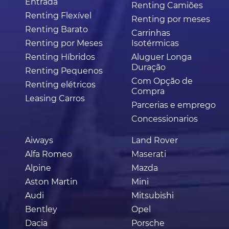
Entrada
Renting Camiões
Renting Flexível
Renting por meses
Renting Barato
Carrinhas
Renting por Meses
Isotérmicas
Renting Híbridos
Aluguer Longa
Duração
Renting Pequenos
Com Opção de
Renting elétricos
Compra
Leasing Carros
Parcerias e emprego
Concessionarios
Aiways
Land Rover
Alfa Romeo
Maserati
Alpine
Mazda
Aston Martin
Mini
Audi
Mitsubishi
Bentley
Opel
Dacia
Porsche