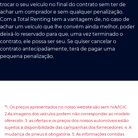
trocar o seu veículo no final do contrato sem ter de
achar um comprador e sem qualquer penalização.
Com a Total Renting tem a vantagem de, no caso de
achar um veículo que lhe convém ainda melhor, poder
deixá-lo reservado para que, uma vez terminado o
contrato, ele possa ser seu. Se quiser cancelar o
contrato antecipadamente, terá de pagar uma
pequena penalização.
*1. Os preços apresentados no nosso website são sem IVA/IGIC.
2.As imagens dos veículos podem não corresponder ao modelo
oferecido. 3. as ofertas e os preços dos nossos automóveis estão
sujeitos à disponibilidade das campanhas dos fornecedores. 4. A
mudança de pneus é obrigatória. 5. As informações contidas