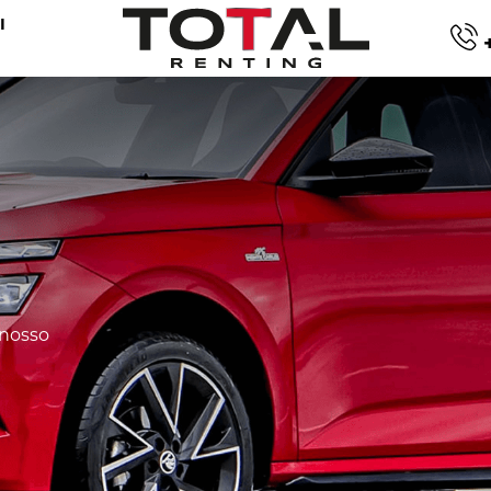
I
+
q
 nosso