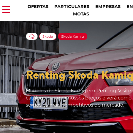
OFERTAS
PARTICULARES
EMPRESAS
EN
MOTAS
Skoda
Skoda Kamiq
Renting Skoda Kami
Modelos de Skoda Kamiq em Renting. Visite
catálogo para ver nossos preços e verá como
somos os mais competitivos do mercado.