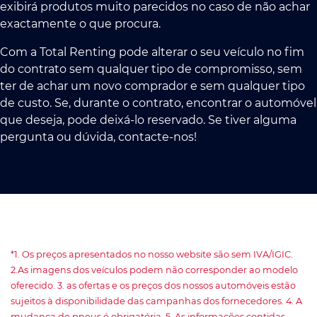
exibirá produtos muito parecidos no caso de não achar
exactamente o que procura.
Com a Total Renting pode alterar o seu veículo no fim
do contrato sem qualquer tipo de compromisso, sem
ter de achar um novo comprador e sem qualquer tipo
de custo. Se, durante o contrato, encontrar o automóvel
que deseja, pode deixá-lo reservado. Se tiver alguma
pergunta ou dúvida, contacte-nos!
*1. Os preços apresentados no nosso website são sem IVA/IGIC.
2.As imagens dos veículos podem não corresponder ao modelo
oferecido. 3. as ofertas e os preços dos nossos automóveis estão
sujeitos à disponibilidade das campanhas dos fornecedores. 4. A
mudança de pneus é obrigatória. 5. As informações contidas