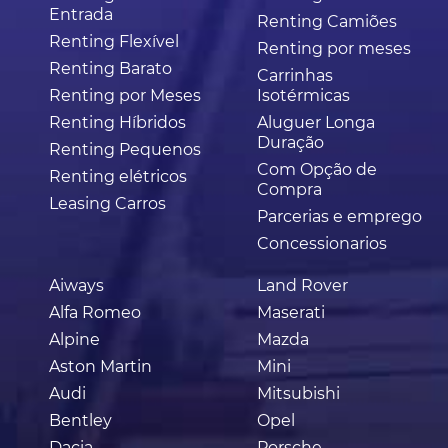
Entrada
Renting Camiões
Renting Flexível
Renting por meses
Renting Barato
Carrinhas
Renting por Meses
Isotérmicas
Renting Híbridos
Aluguer Longa
Duração
Renting Pequenos
Com Opção de
Renting elétricos
Compra
Leasing Carros
Parcerias e emprego
Concessionarios
Aiways
Land Rover
Alfa Romeo
Maserati
Alpine
Mazda
Aston Martin
Mini
Audi
Mitsubishi
Bentley
Opel
Dacia
Porsche