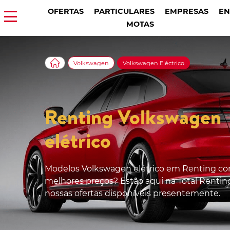
OFERTAS
PARTICULARES
EMPRESAS
EN
MOTAS
Volkswagen
Volkswagen Eléctrico
Renting Volkswagen
elétrico
Modelos Volkswagen elétrico em Renting co
melhores preços? Estão aqui na Total Renting
nossas ofertas disponíveis presentemente.