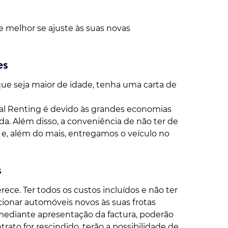
e melhor se ajuste às suas novas
es
 que seja maior de idade, tenha uma carta de
tal Renting é devido às grandes economias
a. Além disso, a conveniência de não ter de
e e, além do mais, entregamos o veículo no
s
ece. Ter todos os custos incluídos e não ter
cionar automóveis novos às suas frotas
mediante apresentação da factura, poderão
ato for rescindido, terão a possibilidade de