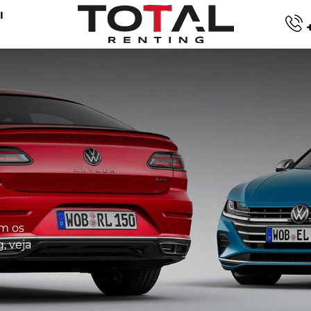
I
+
m os
, veja