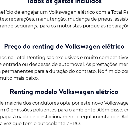
Todos os gastos incluídos
enefício de engajar um Volkswagen elétrico com a Total R
s: reparações, manutenção, mudança de pneus, assistê
grande segurança para os motoristas porque as reparaç
Preço do renting de Volkswagen elétrico
os na Total Renting são exclusivos e muito competitivo
 entrada ou despesas de automóvel. As prestações men
 permanentes para a duração do contrato. No fim do cont
uito mais baixo.
Renting modelo Volkswagen elétrico
e maioria dos condutores opta por este novo Volkswagen
êm 0 emissões poluentes para o ambiente. Além disso, 
 pagará nada pelo estacionamento regulamentado e, Adi
uma vez que tem o autocolante ZERO.