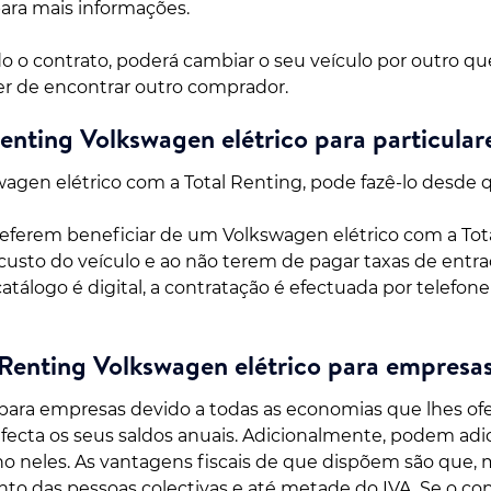
ara mais informações.
o o contrato, poderá cambiar o seu veículo por outro qu
er de encontrar outro comprador.
enting Volkswagen elétrico para particular
kswagen elétrico com a Total Renting, pode fazê-lo desde
preferem beneficiar de um Volkswagen elétrico com a To
usto do veículo e ao não terem de pagar taxas de entrad
catálogo é digital, a contratação é efectuada por telefon
Renting Volkswagen elétrico para empresa
para empresas devido a todas as economias que lhes ofer
fecta os seus saldos anuais. Adicionalmente, podem adi
o neles. As vantagens fiscais de que dispõem são que, 
 das pessoas colectivas e até metade do IVA. Se o contr