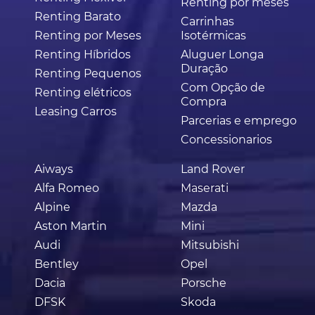
Renting por meses
Renting Barato
Carrinhas
Renting por Meses
Isotérmicas
Renting Híbridos
Aluguer Longa
Duração
Renting Pequenos
Com Opção de
Renting elétricos
Compra
Leasing Carros
Parcerias e emprego
Concessionarios
Aiways
Land Rover
Alfa Romeo
Maserati
Alpine
Mazda
Aston Martin
Mini
Audi
Mitsubishi
Bentley
Opel
Dacia
Porsche
DFSK
Skoda