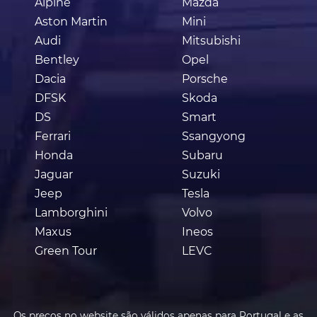
Alpine
Mazda
Aston Martin
Mini
Audi
Mitsubishi
Bentley
Opel
Dacia
Porsche
DFSK
Skoda
DS
Smart
Ferrari
Ssangyong
Honda
Subaru
Jaguar
Suzuki
Jeep
Tesla
Lamborghini
Volvo
Maxus
Ineos
Green Tour
LEVC
Os preços no website são válidos apenas para Portugal e as